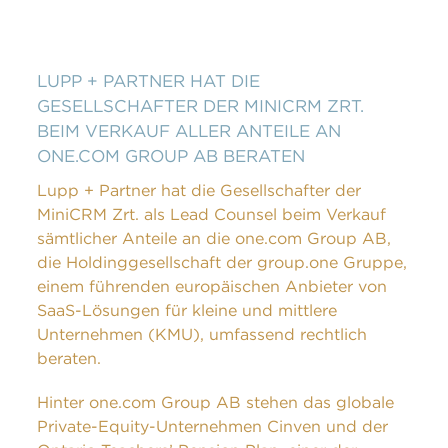
LUPP + PARTNER HAT DIE
GESELLSCHAFTER DER MINICRM ZRT.
BEIM VERKAUF ALLER ANTEILE AN
ONE.COM GROUP AB BERATEN
Lupp + Partner hat die Gesellschafter der
MiniCRM Zrt. als Lead Counsel beim Verkauf
sämtlicher Anteile an die one.com Group AB,
die Holdinggesellschaft der group.one Gruppe,
einem führenden europäischen Anbieter von
© LUPP + PARTNER 2024
SaaS-Lösungen für kleine und mittlere
DATENSCHUTZERKLÄRUNG NOTARIAT
PRIVACY
Unternehmen (KMU), umfassend rechtlich
POLICY | DATENSCHUTZERKLÄRUNG
IMPRINT |
beraten.
IMPRESSUM
Hinter one.com Group AB stehen das globale
Private-Equity-Unternehmen Cinven und der