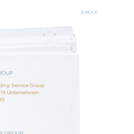
ZURÜCK
GROUP
lding Service Group
 15 Unternehmen
10
UR GROUP