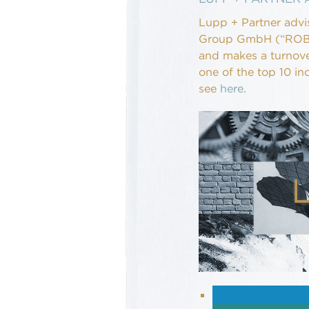
Lupp + Partner advi
Group GmbH (“ROBU
and makes a turnover
one of the top 10 in
see
here
.